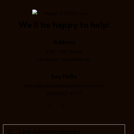
We'll be happy to help!
Address
606 – 9th Street,
Humboldt, Saskatchewan
Say Hello
admin@prairiegatewaysettlement.com
(306)682-4277
Land Acknowledgement