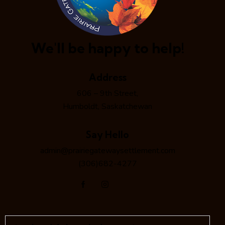
We'll be happy to help!
Address
606 – 9th Street,
Humboldt, Saskatchewan
Say Hello
admin@prairiegatewaysettlement.com
(306)682-4277