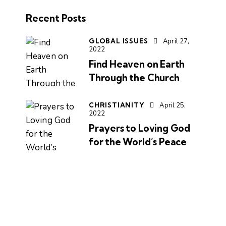
Recent Posts
GLOBAL ISSUES
April 27,
2022
Find Heaven on Earth
Through the Church
CHRISTIANITY
April 25,
2022
Prayers to Loving God
for the World’s Peace