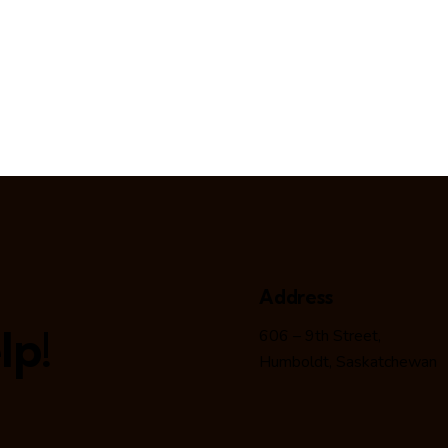
Address
lp!
606 – 9th Street,
Humboldt, Saskatchewan