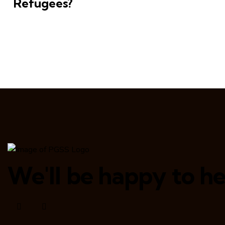
Refugees?
We'll be happy to he