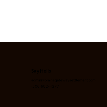
Say Hello
admin@prairiegatewaysettlement.com
(306)682-4277