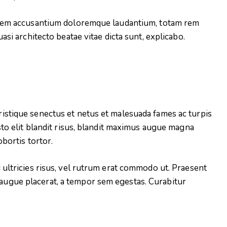
ptatem accusantium doloremque laudantium, totam rem
uasi architecto beatae vitae dicta sunt, explicabo.
ristique senectus et netus et malesuada fames ac turpis
usto elit blandit risus, blandit maximus augue magna
obortis tortor.
d ultricies risus, vel rutrum erat commodo ut. Praesent
augue placerat, a tempor sem egestas. Curabitur